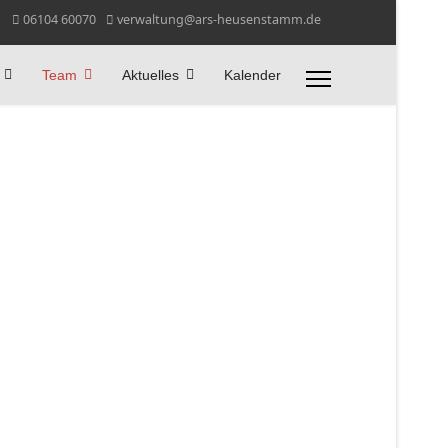
06104 60070
verwaltung@ars-heusenstamm.de
Team
Aktuelles
Kalender