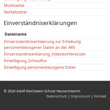
Muttizettel
Notfallzettel
Einverständniserklärungen
Dateiname
Einverstaendniserklaerung zur Erhebung
personenbezogener Daten an der ARS
Einverstandniserklarung_Videokonferenzen
Einwilligung_Schoolfox
Einwilligung personenbezogene Daten
© 2026 Adolf-Reichwein-Schule Heusenstamm
Datenschutz
|
Impressum
|
Kontakt