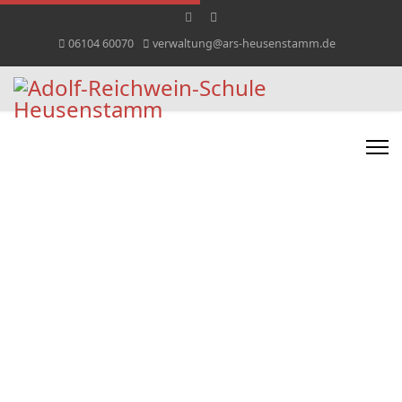
06104 60070
verwaltung@ars-heusenstamm.de