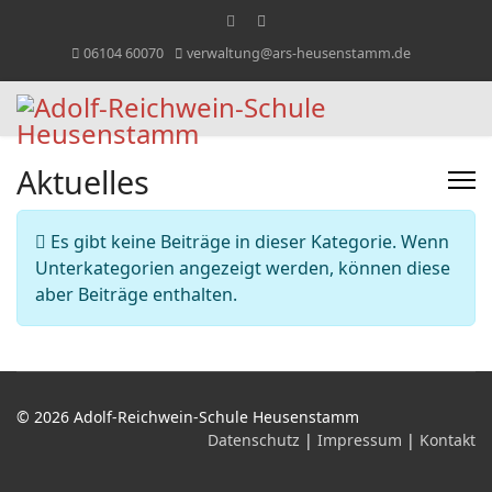
06104 60070
verwaltung@ars-heusenstamm.de
Aktuelles
Information
Es gibt keine Beiträge in dieser Kategorie. Wenn
Unterkategorien angezeigt werden, können diese
aber Beiträge enthalten.
© 2026 Adolf-Reichwein-Schule Heusenstamm
Datenschutz
|
Impressum
|
Kontakt